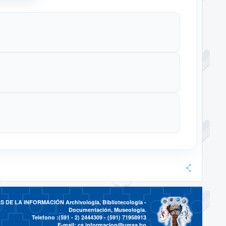
DE LA INFORMACIÓN Archivología, Bibliotecología -
Documentación, Museología.
Telefono :(591 - 2)
2444309 - (591) 71958913
E-mail:
cs.informacion@umsa.bo