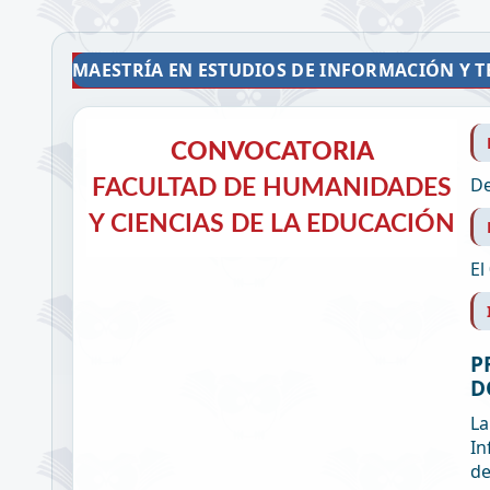
MAESTRÍA EN ESTUDIOS DE INFORMACIÓN Y
CONVOCATORIA
CONVOCATORIA
De
CONVOCATORIA POSTGRADO
FACULTAD DE HUMANIDADES
Y CIENCIAS DE LA EDUCACIÓN
El
P
D
La
In
de