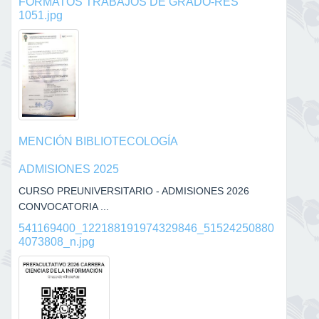
FORMATOS TRABAJOS DE GRADO-RES
1051.jpg
MENCIÓN BIBLIOTECOLOGÍA
ADMISIONES 2025
CURSO PREUNIVERSITARIO - ADMISIONES 2026
CONVOCATORIA ...
541169400_122188191974329846_51524250880
4073808_n.jpg