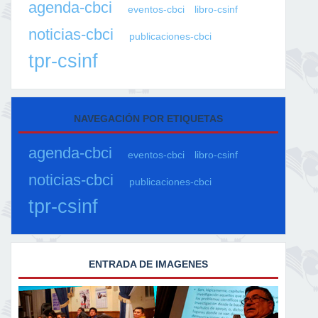
agenda-cbci
eventos-cbci
libro-csinf
noticias-cbci
publicaciones-cbci
tpr-csinf
NAVEGACIÓN POR ETIQUETAS
agenda-cbci
eventos-cbci
libro-csinf
noticias-cbci
publicaciones-cbci
tpr-csinf
ENTRADA DE IMAGENES