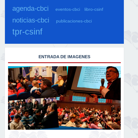
agenda-cbci
eventos-cbci
libro-csinf
noticias-cbci
publicaciones-cbci
tpr-csinf
ENTRADA DE IMAGENES