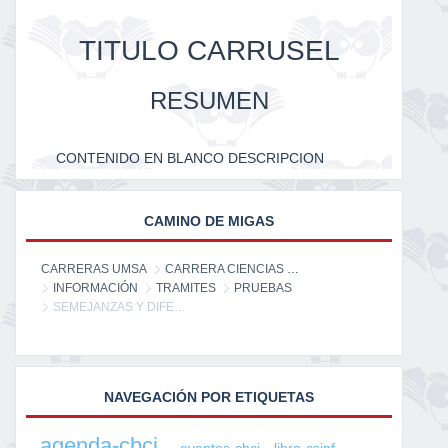
TITULO CARRUSEL
RESUMEN
CONTENIDO EN BLANCO DESCRIPCION
CAMINO DE MIGAS
CARRERAS UMSA
CARRERA CIENCIAS DE LA INFORMACIÓN
INFORMACIÓN
TRAMITES
PRUEBAS
SEMEJANZAS Y DIFERENCIAS ENTRE UNA TESIS Y PROYECTO DE GRADO
NAVEGACIÓN POR ETIQUETAS
agenda-cbci
eventos-cbci
libro-csinf