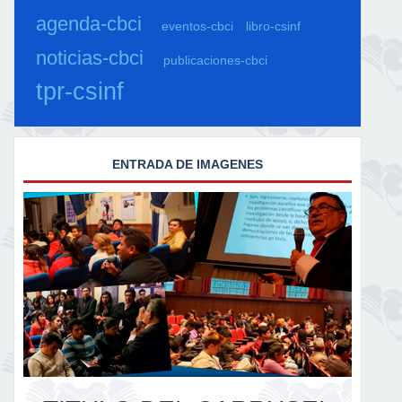
agenda-cbci
eventos-cbci
libro-csinf
noticias-cbci
publicaciones-cbci
tpr-csinf
ENTRADA DE IMAGENES