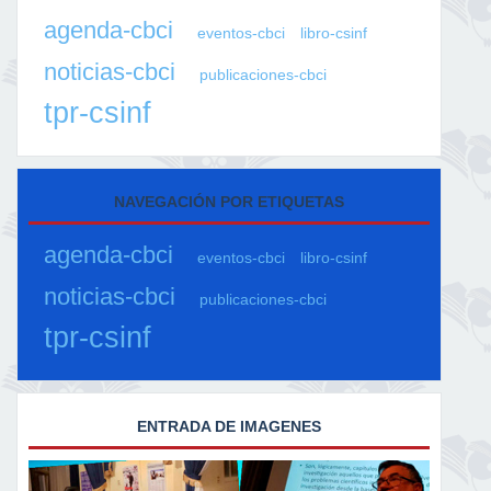
agenda-cbci
eventos-cbci
libro-csinf
noticias-cbci
publicaciones-cbci
tpr-csinf
NAVEGACIÓN POR ETIQUETAS
agenda-cbci
eventos-cbci
libro-csinf
noticias-cbci
publicaciones-cbci
tpr-csinf
ENTRADA DE IMAGENES