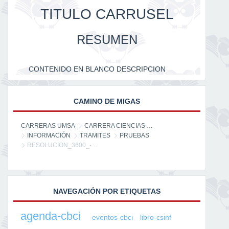
TITULO CARRUSEL
RESUMEN
CONTENIDO EN BLANCO DESCRIPCION
CAMINO DE MIGAS
CARRERAS UMSA
CARRERA CIENCIAS DE LA INFORMACIÓN
INFORMACIÓN
TRAMITES
PRUEBAS
RESOLUCION_3600_-_PRESENTACION_DE_ARTICULOSY_TRABAJOS_DE_INVESTIGACION_PÁGINA_1-TRANSFORMED-WEB.PNG
NAVEGACIÓN POR ETIQUETAS
agenda-cbci
eventos-cbci
libro-csinf