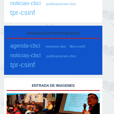
noticias-cbci
publicaciones-cbci
tpr-csinf
NAVEGACIÓN POR ETIQUETAS
agenda-cbci
eventos-cbci
libro-csinf
noticias-cbci
publicaciones-cbci
tpr-csinf
ENTRADA DE IMAGENES